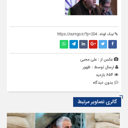
لینک کوتاه :
https://ourngo.ir/?p=204
عکس از : علی محبی
ارسال توسط :
ظهور
654 بازدید
بدون دیدگاه
گالری تصاویر مرتبط