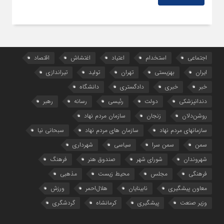
اجتماعی
استخدام
اعتیاد
اغتشاش
اقتصاد
ایران
بهزیستی
تهران
تولید
تیراندازی
خبر
خبری
دادگستری
دانشگاه
دندانپزشکی
دولت
رئیسی
رسانه
رهبر
روشن‌دلان
زنجان
سازمان مردم نهاد
سازمانهای مردم نهاد
سازمان های مردم نهاد
سبحانی نیا
سمن
سمن سرا
سیاسی
شهرداری
شهروندان
شورای شهر
صندوق هنر
فرهنگ
فرهنگی
مجلس
محیط زیست
مذهبی
معاون پیشگیری
نابینایان
هلال‌احمر
ورزش
وزیر صنعت
پیشگیری
کرمانشاه
گردشگری