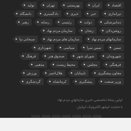
اقتصاد
ایران
بهزیستی
تهران
تولید
تیراندازی
خبر
خبری
دادگستری
دانشگاه
دندانپزشکی
دولت
رئیسی
رسانه
رهبر
روشن‌دلان
زنجان
سازمان مردم نهاد
سازمانهای مردم نهاد
سازمان های مردم نهاد
سبحانی نیا
سمن
سمن سرا
سیاسی
شهرداری
شهروندان
شورای شهر
صندوق هنر
فرهنگ
فرهنگی
مجلس
محیط زیست
مذهبی
معاون پیشگیری
نابینایان
هلال‌احمر
ورزش
وزیر صنعت
پیشگیری
کرمانشاه
گردشگری
اولین رسانه تخصصی خبری سازمانهای مردم نهاد
با حمایت ابرشهر الکترونیک ایرانیان