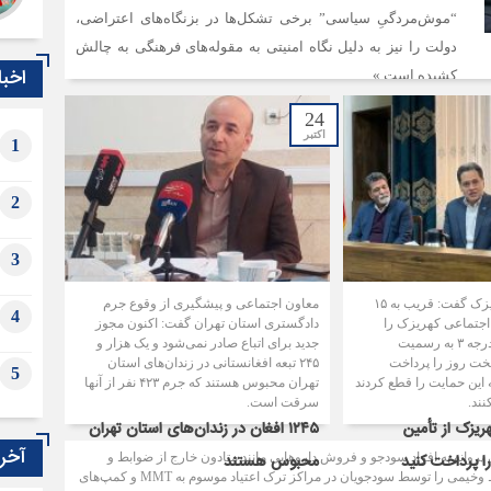
“موش‌مردگیِ سیاسی” برخی تشکل‌ها در بزنگاه‌های اعتراضی،
دولت را نیز به دلیل نگاه امنیتی به مقوله‌های فرهنگی به چالش
اخبا
کشیده است.»
24
اکتبر
1
2
3
مدیر آسایشگاه کهریزک گفت: قریب به ۱۵
معاون اجتماعی و پیشگیری از وقوع جرم
4
اجتماعی کهریزک را
دادگستری استان تهران گفت: اکنون مجوز
به‌عنوان بیمارستان درجه ۳ به رسمیت
جدید برای اتباع صادر نمی‌شود و یک هزار و
خت روز را پرداخت
۲۴۵ تبعه افغانستانی در زندان‌های استان
5
ه این حمایت را قطع کردند
تهران محبوس هستند که جرم ۴۲۳ نفر از آنها
نند.
سرقت است.
ریزک از تأمین
۱۲۴۵ افغان در زندان‌های استان تهران
آخری
ا پرداخت کنید
محبوس هستند
 پروانه به افراد سودجو و فروش داروهایی مانند متادون خارج از ضوابط و
مقررات، این روزها شرایط وخیمی را توسط سودجویان در مراکز ترک اعتیاد موسوم به MMT و کمپ‌های