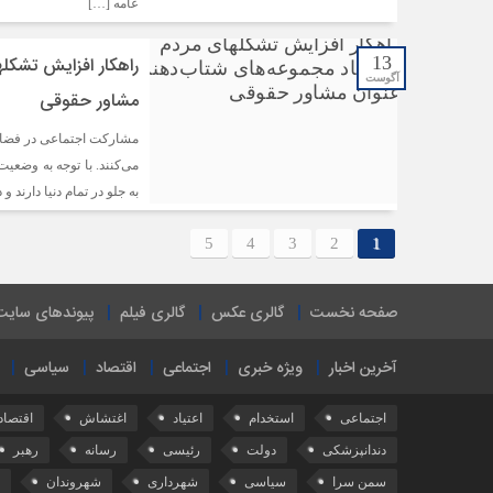
عامه […]
13
راهكار افزایش تشكله
آگوست
مشاور حقوقی
مشاركت اجتماعی در فضای 
به جلو در تمام دنیا دارند 
5
4
3
2
1
صفحه نخست
گالری عکس
گالری فیلم
پیوندهای سایت
آخرین اخبار
ویژه خبری
اجتماعی
اقتصاد
سیاسی
اجتماعی
استخدام
اعتیاد
اغتشاش
اقتصاد
دندانپزشکی
دولت
رئیسی
رسانه
رهبر
سمن سرا
سیاسی
شهرداری
شهروندان