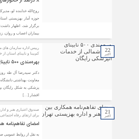
۸ درصد از خانوارهای زنجانی زیر پوشش بهزیستی هستند
حوزه آمار بهزیستی استا
برگزار شد، اظهار داشت: 
بیماران اعصاب و روان، 
22
کم‌بینا و نابینای استان از
اکتبر
بهره‌مندی ۵۰۰ نابینای خراسان‌شمالی از خدمات دندانپزشکی رایگان
دکتر سیدرضا آل طه روز س
پزشکی به شکل رایگان بهر
اقشار […]
صندوق اعتباری هنر و ادا
21
برای ارتقای رفاه اجتماعی
اکتبر
امضای تفاهم‌نامه ه
به نقل از روابط عمومی صن