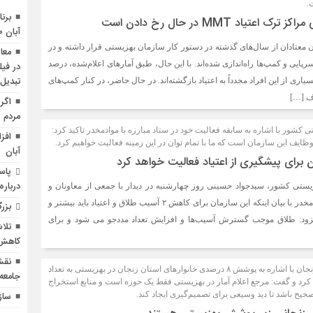
.
عتیاد MMT در حال رخ دادن است
آبان ۱۴۰۰ در خراسان‌‌رضوی
 معتادان از سال‌های گذشته در دستور کار سازمان بهزیستی قرار داشته و در
معا
رپایی و کمپ‌ها راه‌اندازی شده‌اند. با این حال، طبق آمارهای اعلام‌شده، درصد
در فی
تبدیل
بسیاری از این افراد مجدداً به اعتیاد بازگشته‌اند. در حال حاضر، در کنار کمپ‌های
ف […]
اگر 
مردم 
ور با اشاره به سابقه فعالیت خود در ستاد مبارزه با موادمخدر تاکید کرد:
وظایف این سازمان است که ما با تمام توان در این زمینه فعالیت خواهیم کرد.
آبان
ن برای پیشگیری از اعتیاد فعالیت خواهد کرد
پاس
درباره
ستی کشور، سیدجواد حسینی روز چهارشنبه در دیدار با جمعی از معاونان و
مدیران ستادمبارزه با موادمخدر با بیان اینکه این سازمان برای کاهش ۲ آسیب طلاق و اعتیاد باید بیشتر و
بزر
افزود: طلاق موجب گسترش آسیب‌ها و افزایش تعداد مددجو می شود و برای
تلا
کاهش 
نقش
مدیرکل بهزیستی استان زنجان با اشاره به پوشش ۸ درصدی خانوارهای استان زنجان در بهزیستی به تعداد
جامعه 
 خانوار اعلام کرد و گفت: مرجع اعلام آمار در بهزیستی فقط یک حوزه است و منابع استخراج
حیح باشد تا دید وسیعی برای تصمیم‌گیری ایجاد کند.
سازمان‎های مردم‎نهاد حقو