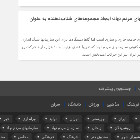
ای مردم نهاد؛ ایجاد مجموعه‌های شتاب‌دهنده به عنوان
جامعه جاری و ساری است اما گاها دستگاه‌ها برای این سازمانها سنگ اندازی
می‌كنند. با توجه به وضعیت كنونی سازمانهای مردم نهاد كه تقریبا عددی نزدیك به ۱۰ هزار دارند حركت رو
و در ایران نیز این حركت امیدبخش است.
جستجوی پیشرفته
فرهنگ
مذهبی
ورزش
دانشگاه
سران
ایران
بهزیستی
تهران
تولید
تیراندازی
خبر
روشن‌دلان
زنجان
سازمان مردم نهاد
سازمانهای مردم نهاد
شورای شهر
صندوق هنر
فرهنگ
فرهنگی
مجلس
محی