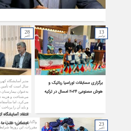
28
13
نوامبر
اکتبر
برگزاری مسابقات اوراسیا رباتیک و
سال است که تأمین 
هوش مصنوعی ۲۰۲۴ امسال در ترکیه
می‌شناخت و هزینه ت
می‌کرد، اما متأسفان
و باید آن را پرداخت ک
انتقاد آسایشگاه که
اجتماعی؛ طلب ما ر
واگذاری و اجاره غیرقانونی
23
اکتبر