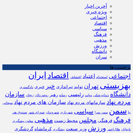
آخرین اخبار
ویژه خبری
اجتماعی
اقتصاد
سیاسی
فرهنگ
مذهبی
ورزش
دانشگاه
سران
برچسب ها
ایران
اقتصاد
اجتماعی
اعتیاد
استخدام
اغتشاش
بهزیستی
تهران
خبر
تولید
تیراندازی
خبری
دادگستری
دانشگاه
سازمان
رئیسی
رهبر
دندانپزشکی
دولت
رسانه
روشن‌دلان
زنجان
مردم نهاد
سازمان های مردم نهاد
سازمانهای مردم نهاد
سبحانی
سمن
سیاسی
نیا
سمن سرا
شهرداری
شهروندان
شورای شهر
صندوق هنر
مذهبی
فرهنگ
مجلس
فرهنگی
محیط زیست
معاون پیشگیری
ورزش
وزیر صنعت
کرمانشاه
گردشگری
نابینایان
هلال‌احمر
پیشگیری