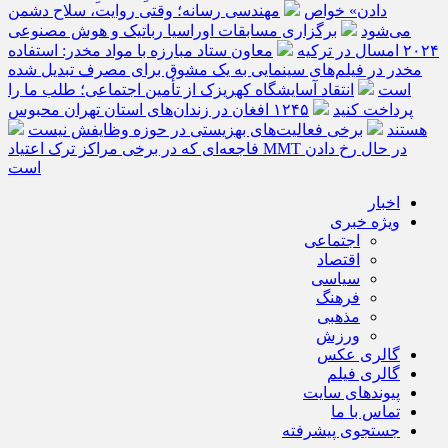
دادن» خواص
مهندسی رسانه؛ وقتی روایت، سلاح دشمن
می‌شود
برگزاری مسابقات اوراسیا رباتیک و هوش مصنوعی
۲۰۲۴ امسال در ترکیه
معاون ستاد مبارزه با مواد مخدر: استفاده
مخدر در فیلم‌های سینمایی به یک مشوق برای مصرف تبدیل شده
است
انتقاد آسایشگاه کهریزک از تأمین اجتماعی؛ طلب ما را
پرداخت کنید
۱۲۴۵ افغان در زندان‌های استان تهران محبوس
هستند
برخی فعالیت‌های بهزیستی در حوزه وظایفش نیست
فاجعه‌ای که در برخی مراکز ترک اعتیاد MMT در حال رخ دادن
است
اخبار
ویژه خبری
اجتماعی
اقتصاد
سیاسی
فرهنگ
مذهبی
ورزش
گالری عکس
گالری فیلم
پیوندهای سایت
تماس با ما
جستجوی پیشرفته