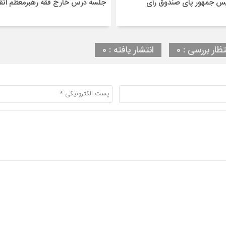
س جمهور پای صندوق رأی
جلسه درس خارج فقه رهبرمعظم انق
تظار بررسی : 0
انتشار یافته : 0