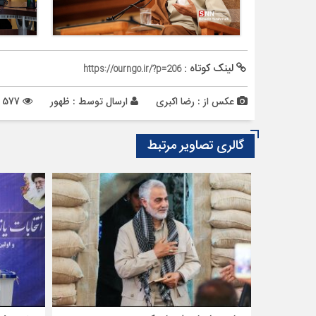
لینک کوتاه :
https://ourngo.ir/?p=206
عکس از : رضا اکبری
ارسال توسط :
ظهور
577 بازدید
گالری تصاویر مرتبط