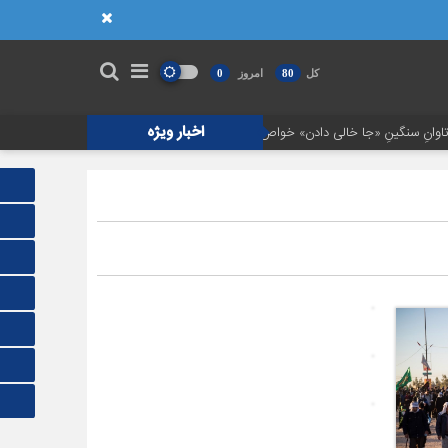
کل
80
امروز
0
اخبار ویژه
نِ «جا خالی دادن» خواص
مهندسی رسانه؛ وقتی روایت، سلاح دشمن می‌شود