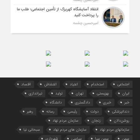
انتقاد آسایشگاه کهریزک از تأمین اجتماعی؛ طلب ما
را پرداخت کنید
امیرحسین چشمه
اجتماعی
استخدام
اعتیاد
اغتشاش
اقتصاد
ایران
بهزیستی
تهران
تولید
تیراندازی
خبر
خبری
دادگستری
دانشگاه
دندانپزشکی
دولت
رئیسی
رسانه
رهبر
روشن‌دلان
زنجان
سازمان مردم نهاد
سازمانهای مردم نهاد
سازمان های مردم نهاد
سبحانی نیا
سمن
سمن سرا
سیاسی
شهرداری