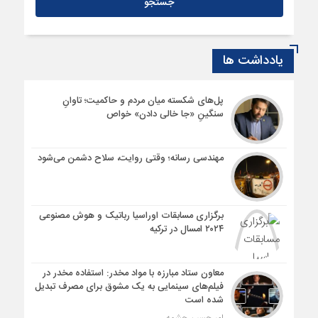
مردم‌نهاد، همراهان بزرگ ما هستند
1 سال قبل
استخدام روشندلان مستلزم احراز شرایط پست سازمانی‌ است
یادداشت ها
1 سال قبل
نخستین سازمان مردم‌نهاد حوزه ایثار و شهادت در کنگاور آغاز به کار
کرد
پل‌های شکسته میان مردم و حاکمیت؛ تاوانِ
سنگینِ «جا خالی دادن» خواص
مهندسی رسانه؛ وقتی روایت، سلاح دشمن می‌شود
برگزاری مسابقات اوراسیا رباتیک و هوش مصنوعی
۲۰۲۴ امسال در ترکیه
معاون ستاد مبارزه با مواد مخدر: استفاده مخدر در
فیلم‌های سینمایی به یک مشوق برای مصرف تبدیل
شده است
امیرحسین چشمه