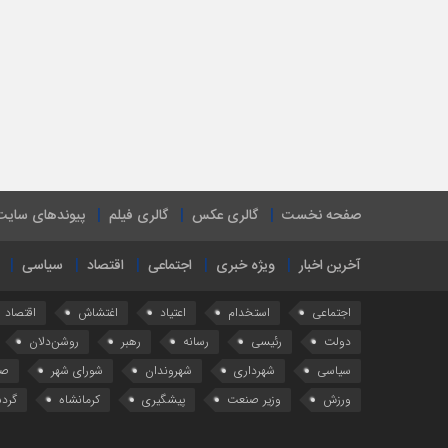
صفحه نخست
گالری عکس
گالری فیلم
پیوندهای سایت
آخرین اخبار
ویژه خبری
اجتماعی
اقتصاد
سیاسی
اجتماعی
استخدام
اعتیاد
اغتشاش
اقتصاد
دولت
رئیسی
رسانه
رهبر
روشن‌دلان
سیاسی
شهرداری
شهروندان
شورای شهر
صن
ورزش
وزیر صنعت
پیشگیری
کرمانشاه
گرد