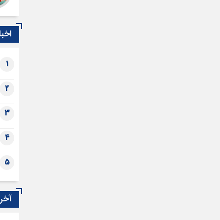
اخبا
1
2
3
4
5
آخری