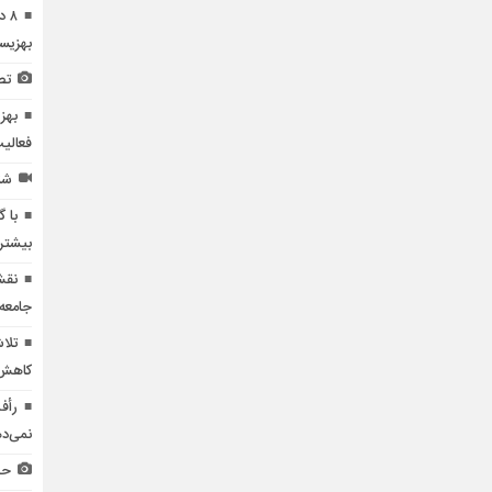
۸ 
بهزیس
تص
بهز
فعالی
شن
با 
بیشتر
نقش
جامعه 
تلا
کاهش 
رأف
نمی‌د
حض