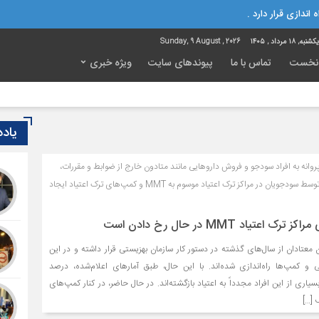
 اندازی قرار دارد .
شنبه, ۱۸ مرداد , ۱۴۰۵
Sunday, 9 August , 2026
نخست
تماس با ما
پیوندهای سایت
ویژه خبری
پل‌ه
یاد
پروانه به افراد سودجو و فروش داروهایی مانند متادون خارج از ضوابط و مقررات،
این روزها شرایط وخیمی را توسط سودجویان در مراکز ترک اعتیاد موسوم به MMT و کمپ‌های ترک اعتیاد ایجاد
عتیاد MMT در حال رخ دادن است
معتادان از سال‌های گذشته در دستور کار سازمان بهزیستی قرار داشته و در این
یی و کمپ‌ها راه‌اندازی شده‌اند. با این حال، طبق آمارهای اعلام‌شده، درصد
بسیاری از این افراد مجدداً به اعتیاد بازگشته‌اند. در حال حاضر، در کنار کمپ‌های
 […]