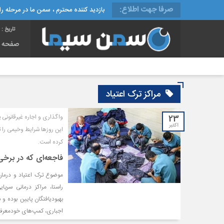
صرفا جهت اطلاع:
بازدید کننده محترم ، سمن ما در مرحله راه
تاریخ :
یک
صفحه 
مراکز ترک اعتیاد
23
واگذاری و اجاره غیرقانونی 
اکتبر
کرده است.
فاجعه‌ای که در برخی مراکز ترک ا
موضوع ترک اعتیاد و درمان 
راستا، مراکز درمانی سرپا
بهبودیافتگان پایین بوده و 
اجباری، کمپ‌های خودمعرف