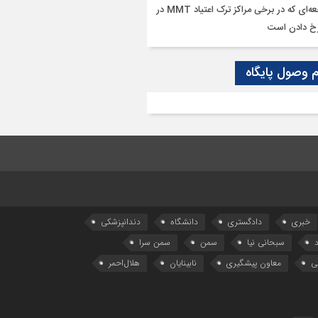
فاجعه‌ای که در برخی مراکز ترک اعتیاد MMT در
خ دادن است
م وصول پایگاه
خبری
دادگستری
دانشگاه
دندانپزشکی
سبحانی نیا
سمن
سمن سرا
ی
معاون پیشگیری
نابینایان
هلال‌احمر