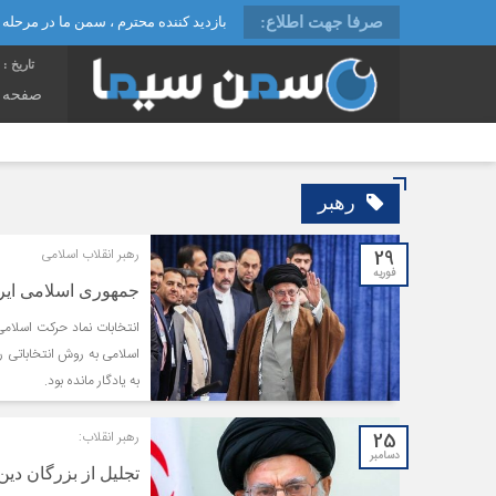
صرفا جهت اطلاع:
بازدید کننده محترم ، سمن ما در مرحله را
شنب
تاریخ :
صفحه 
رهبر
29
رهبر انقلاب اسلامی
فوریه
جمهوری اسلامی ایران
انتخابات نماد حرکت اسلامی
اسلامی به روش انتخاباتی ر
به یادگار مانده بود.
25
رهبر انقلاب:
دسامبر
تجلیل از بزرگان دی