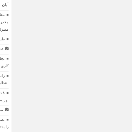
آبان ۱۴۰۰ در خراسان‌‌رضوی
معا
مخدر 
مصرف 
طرح
تص
تجل
کاری 
زان
انتظار RI
۸ 
بهزیس
مر
را بدت