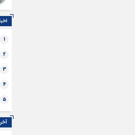
اخبا
1
2
3
4
5
آخری