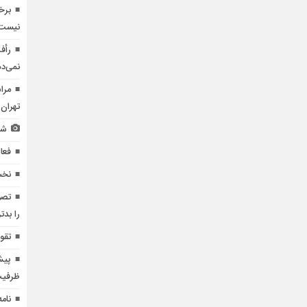
برخ
نیست
رأف
نمی‌د
مرا
تهران 
شش
فعالیت ۱۰۸ سمن ب
نخس
را بدت
تقوی
پیش
ظرفیت
نام