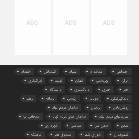
اجتماعی
استخدام
اعتیاد
اغتشاش
اقتصاد
ایران
بهزیستی
تهران
تولید
تیراندازی
خبر
خبری
دادگستری
دانشگاه
دندانپزشکی
دولت
رئیسی
رسانه
رهبر
روشن‌دلان
زنجان
سازمان مردم نهاد
سازمانهای مردم نهاد
سازمان های مردم نهاد
سبحانی نیا
سمن
سمن سرا
سیاسی
شهرداری
شهروندان
شورای شهر
صندوق هنر
فرهنگ