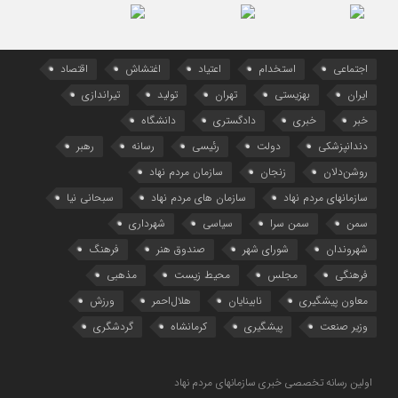
اجتماعی
استخدام
اعتیاد
اغتشاش
اقتصاد
ایران
بهزیستی
تهران
تولید
تیراندازی
خبر
خبری
دادگستری
دانشگاه
دندانپزشکی
دولت
رئیسی
رسانه
رهبر
روشن‌دلان
زنجان
سازمان مردم نهاد
سازمانهای مردم نهاد
سازمان های مردم نهاد
سبحانی نیا
سمن
سمن سرا
سیاسی
شهرداری
شهروندان
شورای شهر
صندوق هنر
فرهنگ
فرهنگی
مجلس
محیط زیست
مذهبی
معاون پیشگیری
نابینایان
هلال‌احمر
ورزش
وزیر صنعت
پیشگیری
کرمانشاه
گردشگری
اولین رسانه تخصصی خبری سازمانهای مردم نهاد