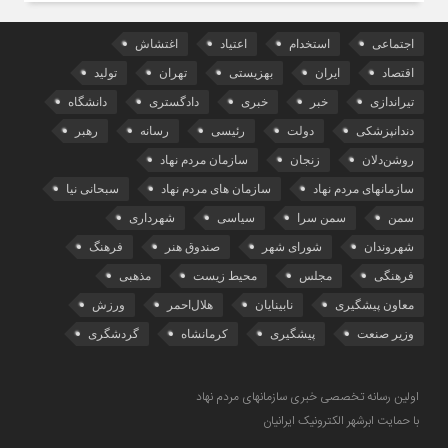
اجتماعی
استخدام
اعتیاد
اغتشاش
اقتصاد
ایران
بهزیستی
تهران
تولید
تیراندازی
خبر
خبری
دادگستری
دانشگاه
دندانپزشکی
دولت
رئیسی
رسانه
رهبر
روشن‌دلان
زنجان
سازمان مردم نهاد
سازمانهای مردم نهاد
سازمان های مردم نهاد
سبحانی نیا
سمن
سمن سرا
سیاسی
شهرداری
شهروندان
شورای شهر
صندوق هنر
فرهنگ
فرهنگی
مجلس
محیط زیست
مذهبی
معاون پیشگیری
نابینایان
هلال‌احمر
ورزش
وزیر صنعت
پیشگیری
کرمانشاه
گردشگری
اولین رسانه تخصصی خبری سازمانهای مردم نهاد
با حمایت ابرشهر الکترونیک ایرانیان