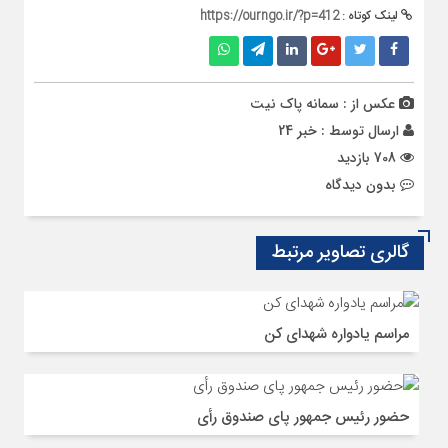
لینک کوتاه :
https://ourngo.ir/?p=412
عکس از : سمانه پاک نیت
ارسال توسط :
خبر 24
708 بازدید
بدون دیدگاه
گالری تصاویر مرتبط
مراسم یادواره شهدای کن
حضور رئیس جمهور پای صندوق رأی