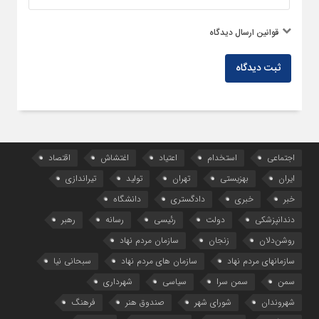
قوانین ارسال دیدگاه
ثبت دیدگاه
اجتماعی
استخدام
اعتیاد
اغتشاش
اقتصاد
ایران
بهزیستی
تهران
تولید
تیراندازی
خبر
خبری
دادگستری
دانشگاه
دندانپزشکی
دولت
رئیسی
رسانه
رهبر
روشن‌دلان
زنجان
سازمان مردم نهاد
سازمانهای مردم نهاد
سازمان های مردم نهاد
سبحانی نیا
سمن
سمن سرا
سیاسی
شهرداری
شهروندان
شورای شهر
صندوق هنر
فرهنگ