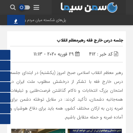
پل‌های شکسته میان مردم و حاکمیت؛ تاوانِ 
جلسه درس خارج فقه رهبرمعظم انقلاب
کد خبر : 412
29 فوریه 2020 - 11:13
رهبر معظم انقلاب اسلامی صبح امروز (یکشنبه) در ابتدای جلسه
درس خارج فقه با تشکر از درخشش مطلوب ملت ایران در
امتحان بزرگ انتخابات و ناکام گذاشتن فرصت‌طلبی و تبلیغات
همه‌جانبه دشمنان، تأکید کردند: در مقابل توطئه دشمن برای
ضربه زدن به ارکان مختلف کشور، همه باید برای دفاع هوشیار، و
آماده ضربه و حمله متقابل باشیم.