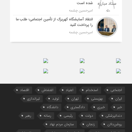
شده است
امیرحسین چشمه
انتقاد آسایشگاه کهریزک از تأمین اجتماعی؛ طلب ما
را پرداخت کنید
امیرحسین چشمه
اجتماعی
استخدام
اعتیاد
اغتشاش
اقتصاد
ایران
بهزیستی
تهران
تولید
تیراندازی
خبر
خبری
دادگستری
دانشگاه
دندانپزشکی
دولت
رئیسی
رسانه
رهبر
روشن‌دلان
زنجان
سازمان مردم نهاد