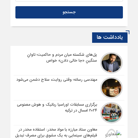
«بهزیستی محله‌محور»، راهبرد اصلی سازمان بهزیستی/ موسسات
مردم‌نهاد، همراهان بزرگ ما هستند
1 سال قبل
استخدام روشندلان مستلزم احراز شرایط پست سازمانی‌ است
یادداشت ها
1 سال قبل
نخستین سازمان مردم‌نهاد حوزه ایثار و شهادت در کنگاور آغاز به کار
کرد
پل‌های شکسته میان مردم و حاکمیت؛ تاوانِ
سنگینِ «جا خالی دادن» خواص
مهندسی رسانه؛ وقتی روایت، سلاح دشمن می‌شود
برگزاری مسابقات اوراسیا رباتیک و هوش مصنوعی
۲۰۲۴ امسال در ترکیه
معاون ستاد مبارزه با مواد مخدر: استفاده مخدر در
فیلم‌های سینمایی به یک مشوق برای مصرف تبدیل