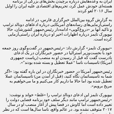
ایران به وعده‌هایش درباره برچیدن بخش‌های بزرگی از برنامه
هسته‌ای خودش عمل کرد، تحریم‌های اقتصادی علیه ایران را اوایل
سال ۲۰۱۶ لغو کردند
به گزارش گروه بین‌الملل خبرگزاری فارس، در ادامه
راستی‌‌آزمایی‌های رسانه‌های آمریکایی درباره ادعاهای دونالد ترامپ
و تاکید آنها بر «دروغ‌گویی‌» ادامه‌دار رئیس‌جمهور کشورشان، حالا
نیویورک تایمز درباره اظهارات اخیر او درباره ایران راستی‌آزمایی
کرده است.
«نیویورک تایمز» گزارش داد: «رئیس‌جمهور در گفت‌و‌گوی روز جمعه
خود با نخست‌وزیر استرالیا در حضور خبرنگاران در یک ادعای
نادرست گفت که قبل از رسیدن او به منصب (ریاست جمهوری
آمریکا) تاسیسات ناسا “عملا تعطیل و بسته شده بودند”».
رئیس‌جمهور آمریکا در حضور خبرنگاران در این باره گفته بود: «اگر
شما به تاسیساتمان نگاه کنید، (قبل از آمدن من) تاسیساتمان عملا
تعطیل شده بود اما حالا ما داریم کار می‌کنیم و ما می‌خواهیم به
مریخ برویم«.
نیویورک تایمز این ادعای دونالد ترامپ را «غلط» خواند و نوشت:
«رئیس‌جمهور ترامپ مانند دیگر سلف خود برنامه فضایی دولت را
تغییر داده است اما کاوش در فضا پیش از آغاز منصب او در سال
۲۰۱۷ متوقف نشده بود. در عالم واقع، ناسا سال‌ها است که در نظر