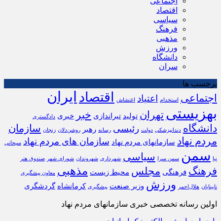
اجتماعی
اقتصاد
سیاسی
فرهنگ
مذهبی
ورزش
دانشگاه
سران
برچسب ها
ایران
اقتصاد
اجتماعی
اعتیاد
استخدام
اغتشاش
بهزیستی
تهران
خبر
تولید
تیراندازی
خبری
دادگستری
دانشگاه
سازمان
رئیسی
رهبر
دندانپزشکی
دولت
رسانه
روشن‌دلان
زنجان
مردم نهاد
سازمان های مردم نهاد
سازمانهای مردم نهاد
سبحانی
سمن
سیاسی
نیا
سمن سرا
شهرداری
شهروندان
شورای شهر
صندوق هنر
مذهبی
فرهنگ
مجلس
فرهنگی
محیط زیست
معاون پیشگیری
ورزش
وزیر صنعت
کرمانشاه
گردشگری
نابینایان
هلال‌احمر
پیشگیری
اولین رسانه تخصصی خبری سازمانهای مردم نهاد