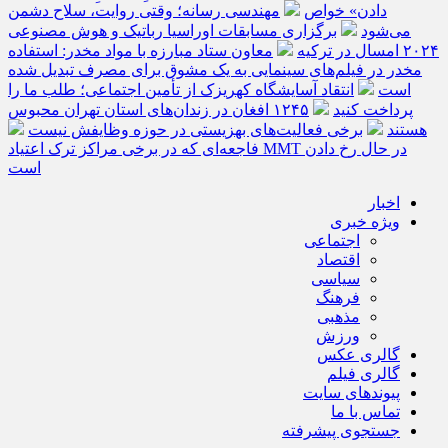
دادن» خواص
مهندسی رسانه؛ وقتی روایت، سلاح دشمن
می‌شود
برگزاری مسابقات اوراسیا رباتیک و هوش مصنوعی
۲۰۲۴ امسال در ترکیه
معاون ستاد مبارزه با مواد مخدر: استفاده
مخدر در فیلم‌های سینمایی به یک مشوق برای مصرف تبدیل شده
است
انتقاد آسایشگاه کهریزک از تأمین اجتماعی؛ طلب ما را
پرداخت کنید
۱۲۴۵ افغان در زندان‌های استان تهران محبوس
هستند
برخی فعالیت‌های بهزیستی در حوزه وظایفش نیست
فاجعه‌ای که در برخی مراکز ترک اعتیاد MMT در حال رخ دادن
است
اخبار
ویژه خبری
اجتماعی
اقتصاد
سیاسی
فرهنگ
مذهبی
ورزش
گالری عکس
گالری فیلم
پیوندهای سایت
تماس با ما
جستجوی پیشرفته