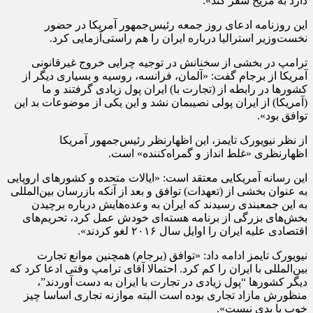
دارد به مریخ سفر کند».
این روزنامه ادعای روز جمعه رئیس‌جمهور آمریکا در حضور
نخست‌وزیر استرالیا درباره ایران را هم راستی‌آزمایی کرد.
ترامپ در بخشی از سخنانش در توجیه چرایی خروج غیرقانونی
آمریکا از برجام گفت: «آلمان، فرانسه، روسیه و بسیاری دیگر از
کشورها در رابطه از (تجارت با) ایران پول زیادی گرفتند و ما
(آمریکا) از ایران پولی نصیبمان نشد و این یکی از موضوعات بد این
توافق بود».
از نظر نیویورک تایمز، این اظهارنظر رئیس‌جمهور آمریکا
اظهارنظری «غلط انداز و گمراه‌کننده» است.
این رسانه آمریکایی معتقد است: «ایالات متحده و کشورهای اروپایی
به عنوان بخشی از (تعهدات) توافق و بعد از آنکه بازرسان بین‌المللی
به این جمعبندی رسیدند که ایران به وعده‌هایش درباره برچیدن
بخش‌های بزرگی از برنامه هسته‌ای خودش عمل کرد، تحریم‌های
اقتصادی علیه ایران را اوایل سال ۲۰۱۶ لغو کردند».
نیویورک تایمز ادامه داد: «توافق (برجام) همچنین موانع تجارت
بین‌المللی با ایران را کم کرد. احتمالا آقای ترامپ وقتی ادعا کرد که
دیگر کشورها “پول زیادی در تجارت با ایران به دست آوردند”،
منظورش مازاد تجاری بوده است البته موازنه تجاری اساسا چیز
خوب یا بدی نیست».