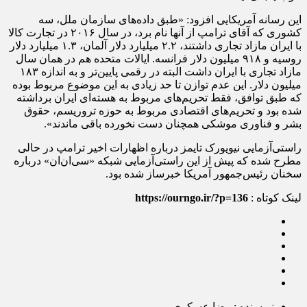
این رسانه آمریکایی افزود: «طبق داده‌های سازمان ملل، سه
کشوری که آقای ترامپ از آنها نام برد، در سال ۲۰۱۶ در تجارت کالا
با ایران مازاد تجاری داشتند، ۲.۲ میلیارد دلار آلمان، ۱.۳ میلیارد دلار
روسیه و ۹۱۸ میلیون دلار فرانسه. ایالات متحده هم در همان سال
مازاد تجاری با ایران داشت البته در رقمی پایین‌تر و به اندازه ۱۸۳
میلیون دلار. این عدم توازن تا حد زیادی به این موضوع مربوط بوده
که طبق توافق، فقط تحریم‌های مربوط به هسته‌ای ایران برداشته
شده بود و تحریم‌های اقتصادی مربوط به حوزه تروریسم، حقوق
بشر و فناوری موشکی همچنان دست نخورده باقی ماندند».
راستی‌آزمایی نیویورک تایمز درباره اظهارات اخیر ترامپ در حالی
مطرح شده که پیش از این راستی‌آزمایی شبکه «سی‌ان‌ان» درباره
سخنان رئیس‌جمهور آمریکا خبرساز شده بود.
لینک کوتاه :
https://ourngo.ir/?p=136
نویسنده : رضا عسکری