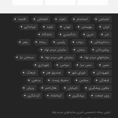
اجتماعی
استخدام
اعتیاد
اغتشاش
اقتصاد
ایران
بهزیستی
تهران
تولید
تیراندازی
خبر
خبری
دادگستری
دانشگاه
دندانپزشکی
دولت
رئیسی
رسانه
رهبر
روشن‌دلان
زنجان
سازمان مردم نهاد
سازمانهای مردم نهاد
سازمان های مردم نهاد
سبحانی نیا
سمن
سمن سرا
سیاسی
شهرداری
شهروندان
شورای شهر
صندوق هنر
فرهنگ
فرهنگی
مجلس
محیط زیست
مذهبی
معاون پیشگیری
نابینایان
هلال‌احمر
ورزش
وزیر صنعت
پیشگیری
کرمانشاه
گردشگری
اولین رسانه تخصصی خبری سازمانهای مردم نهاد