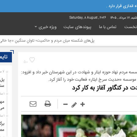
 اندازی قرار دارد .
ه, ۱۷ مرداد , ۱۴۰۵
Saturday, 8 August , 2026
نخست
تماس با ما
پیوندهای سایت
ویژه خبری
پل‌های شکسته میان مردم و حاکمیت؛ تاوانِ سنگینِ «جا خالی دادن» خواص
تایم
50
وسسه مردم نهاد حوزه ایثار و شهادت در این شهرستان خبر داد و افزود:
7 ماه قبل
، موسسه «حدیث سرخ ایثار» فعالیت خود را آغاز کرد.
پل‌
سنگ
در کنگاور آغاز به کار کرد
1 سال قبل
مهن
می‌
1 سال قبل
برگ
مصنوعی ۴