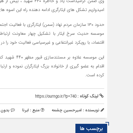
امیدواریم تشکل های ایثارگری ادامه دهنده راه این اسوه های
حدود ۱۳۰ سازمان مردم نهاد (سمن) ایثارگری با فعالیت اجتماعی در حوزه جامعه شاهد و ایثارگر در کشور فعالیت می کنند.
موسسه حدیث سرخ ایثار با تشکیل چهار معاونت ارتباطات
اقتصاد، با رویکرد غیرانتفاعی ‌و غیرسیاسی فعالیت خود را در
این موسسه علاو
اقدام به عضو گیری از خانواده بزرگ ایثارگران نموده و ارتب
کرده است.
لینک کوتاه :
https://ourngo.ir/?p=740
نویسنده : امیرحسین چشمه
منبع : ایرنا
بدون 
برچسب ها