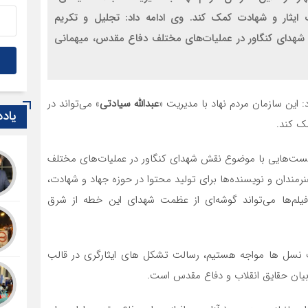
1 سال قبل
 ایثار و شهادت کمک کند. وی ادامه داد: تجلیل و تکریم
۸ 
بهز
شهدای کنگاور در عملیات‌های مختلف دفاع مقدس، میهمانی
1 سال قبل
دند
: این سازمان مردم نهاد با مدیریت «
عبدالله سیادتی
» می‌تواند در
1 سال قبل
یاد
امض
ک کند.
ادا
1 سال قبل
 نشست‌هایی با موضوع نقش شهدای کنگاور در عملیات‌های مختلف
«به
مندان و نویسنده‌ها برای تولید محتوا در حوزه جهاد و شهادت،
بهز
هس
لم‌ها می‌تواند گوشه‌ای از عظمت شهدای این خطه از شرق
1 سال قبل
است
ساز
ست نسل ها مواجه هستیم، رسالت تشکل های ایثارگری در قالب
1 سال قبل
 بیان حقایق انقلاب و دفاع مقدس است.
نخس
در 