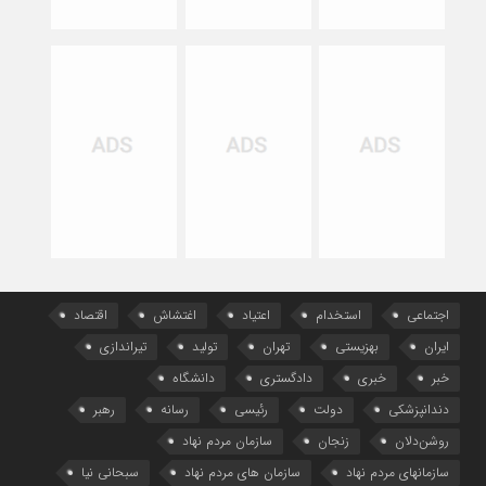
اجتماعی
استخدام
اعتیاد
اغتشاش
اقتصاد
ایران
بهزیستی
تهران
تولید
تیراندازی
خبر
خبری
دادگستری
دانشگاه
دندانپزشکی
دولت
رئیسی
رسانه
رهبر
روشن‌دلان
زنجان
سازمان مردم نهاد
سازمانهای مردم نهاد
سازمان های مردم نهاد
سبحانی نیا