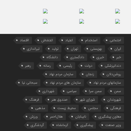
اجتماعی
استخدام
اعتیاد
اغتشاش
اقتصاد
ایران
بهزیستی
تهران
تولید
تیراندازی
خبر
خبری
دادگستری
دانشگاه
دندانپزشکی
دولت
رئیسی
رسانه
رهبر
روشن‌دلان
زنجان
سازمان مردم نهاد
سازمانهای مردم نهاد
سازمان های مردم نهاد
سبحانی نیا
سمن
سمن سرا
سیاسی
شهرداری
شهروندان
شورای شهر
صندوق هنر
فرهنگ
فرهنگی
مجلس
محیط زیست
مذهبی
معاون پیشگیری
نابینایان
هلال‌احمر
ورزش
وزیر صنعت
پیشگیری
کرمانشاه
گردشگری