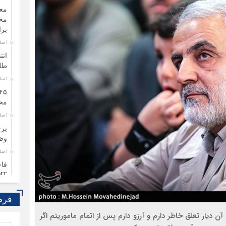
معا
مخد
بر
1 سال قبل
انت
طلب
1 سال قبل
مح
1 سال قبل
برخ
وظ
1 سال قبل
فاج
MMT در حال
1 سال قبل
فرم
بهز
فعا
دیار تعلق خاطر دارم و آرزو دارم پس از اتمام ماموریتم اگر
1 سال قبل