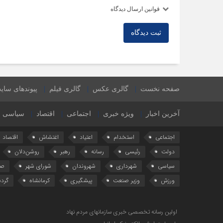
قوانین ارسال دیدگاه
ثبت دیدگاه
صفحه نخست
گالری عکس
گالری فیلم
پیوندهای سای
آخرین اخبار
ویژه خبری
اجتماعی
اقتصاد
سیاسی
اجتماعی
استخدام
اعتیاد
اغتشاش
اقتصاد
دولت
رئیسی
رسانه
رهبر
روشن‌دلان
سیاسی
شهرداری
شهروندان
شورای شهر
صن
ورزش
وزیر صنعت
پیشگیری
کرمانشاه
گرد
اولین رسانه تخصصی خبری سازمانهای مردم نهاد