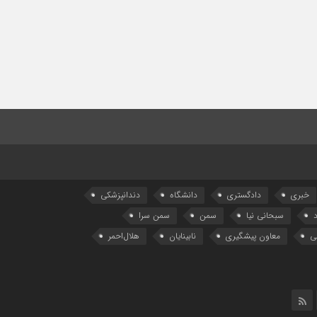
خبری
دادگستری
دانشگاه
دندانپزشکی
سبحانی نیا
سمن
سمن سرا
ی
معاون پیشگیری
نابینایان
هلال‌احمر