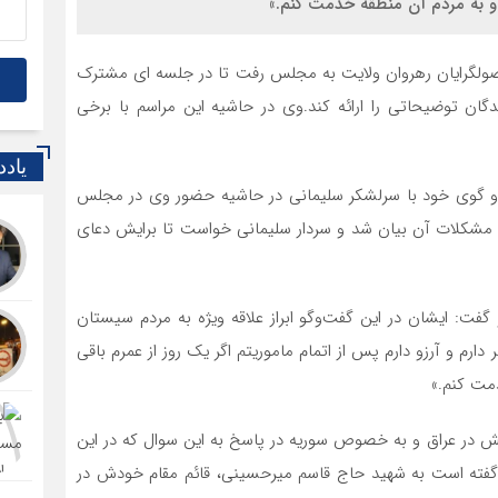
 و به مردم آن منطقه خدمت کنم.»
۸
بهز
صولگرایان رهروان ولایت به مجلس رفت تا در جلسه ای مشترک
1 سال قبل
دگان توضیحاتی را ارائه کند.وی در حاشیه این مراسم با برخی
خدم
1 سال قبل
یاد
امض
 و گوی خود با سرلشکر سلیمانی در حاشیه حضور وی در مجلس
ادا
 و مشکلات آن بیان شد و سردار سلیمانی خواست تا برایش دعای
1 سال قبل
«به
ساز
همر
گفت: ایشان در این گفت‌وگو ابراز علاقه ویژه به مردم سیستان
1 سال قبل
ارم و آرزو دارم پس از اتمام ماموریتم اگر یک روز از عمرم باقی
است
مت کنم.»
پس
1 سال قبل
عش در عراق و به خصوص سوریه در پاسخ به این سوال که در این
نخس
، گفته است به شهید حاج قاسم میرحسینی، قائم مقام خودش در
شها