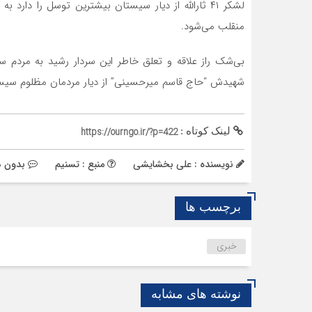
لشکر ۴۱ ثارالله از دیار سیستان بیشترین توسل را دار
منقلب می‌شود.
بی‌شک راز علاقه و تعلق خاطر این سردار رشید به مردم س
شهیدش “حاج قاسم میرحسینی” از دیار مردمان مظلوم سیست
لینک کوتاه :
https://ourngo.ir/?p=422
نویسنده : علی بخشایشی
منبع : تسنیم
بدون د
برچسب ها
خبری
نوشته های مشابه