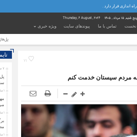
ه اندازی قرار دارد .
ج شنبه, ۱۵ مرداد , ۱۴۰۵
Thursday, 6 August , 2026
نخست
تماس با ما
پیوندهای سایت
ویژه خبری
پل‌های شکسته میان 
تایم
71
7 ماه قبل
 به مردم سیستان خدمت کنم
پل‌
سنگ
1 سال قبل
مه
می
1 سال قبل
برگ
مصنوعی 
1 سال قبل