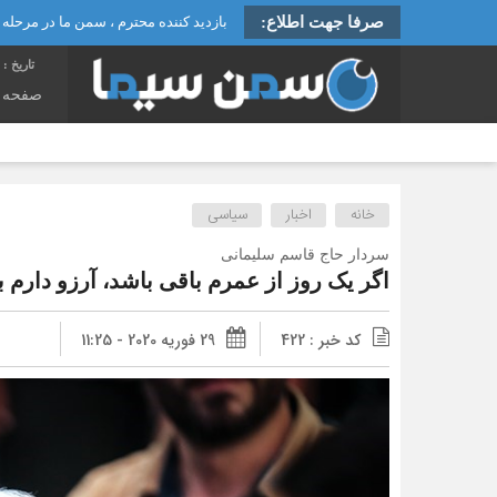
صرفا جهت اطلاع:
بازدید کننده محترم ، سمن ما در مرحله را
پن
تاریخ :
صفحه 
خانه
اخبار
سیاسی
سردار حاج قاسم سلیمانی
اگر یک روز از عمرم باقی باشد، آرزو دارم
کد خبر : 422
29 فوریه 2020 - 11:25