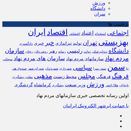
ورزش
دانشگاه
سران
برچسب ها
ایران
اقتصاد
اجتماعی
اعتیاد
استخدام
اغتشاش
بهزیستی
تهران
خبر
تولید
تیراندازی
خبری
دادگستری
دانشگاه
سازمان
رئیسی
رهبر
دندانپزشکی
دولت
رسانه
روشن‌دلان
زنجان
مردم نهاد
سازمان های مردم نهاد
سازمانهای مردم نهاد
سبحانی
سمن
سیاسی
نیا
سمن سرا
شهرداری
شهروندان
شورای شهر
صندوق هنر
مذهبی
فرهنگ
مجلس
فرهنگی
محیط زیست
معاون پیشگیری
ورزش
وزیر صنعت
کرمانشاه
گردشگری
نابینایان
هلال‌احمر
پیشگیری
اولین رسانه تخصصی خبری سازمانهای مردم نهاد
با حمایت ابرشهر الکترونیک ایرانیان