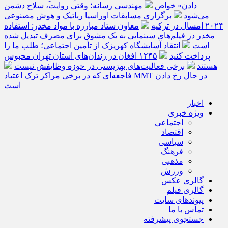
دادن» خواص
مهندسی رسانه؛ وقتی روایت، سلاح دشمن
می‌شود
برگزاری مسابقات اوراسیا رباتیک و هوش مصنوعی
۲۰۲۴ امسال در ترکیه
معاون ستاد مبارزه با مواد مخدر: استفاده
مخدر در فیلم‌های سینمایی به یک مشوق برای مصرف تبدیل شده
است
انتقاد آسایشگاه کهریزک از تأمین اجتماعی؛ طلب ما را
پرداخت کنید
۱۲۴۵ افغان در زندان‌های استان تهران محبوس
هستند
برخی فعالیت‌های بهزیستی در حوزه وظایفش نیست
فاجعه‌ای که در برخی مراکز ترک اعتیاد MMT در حال رخ دادن
است
اخبار
ویژه خبری
اجتماعی
اقتصاد
سیاسی
فرهنگ
مذهبی
ورزش
گالری عکس
گالری فیلم
پیوندهای سایت
تماس با ما
جستجوی پیشرفته