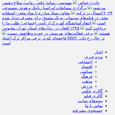
دادن» خواص
مهندسی رسانه؛ وقتی روایت، سلاح دشمن
می‌شود
برگزاری مسابقات اوراسیا رباتیک و هوش مصنوعی
۲۰۲۴ امسال در ترکیه
معاون ستاد مبارزه با مواد مخدر: استفاده
مخدر در فیلم‌های سینمایی به یک مشوق برای مصرف تبدیل شده
است
انتقاد آسایشگاه کهریزک از تأمین اجتماعی؛ طلب ما را
پرداخت کنید
۱۲۴۵ افغان در زندان‌های استان تهران محبوس
هستند
برخی فعالیت‌های بهزیستی در حوزه وظایفش نیست
فاجعه‌ای که در برخی مراکز ترک اعتیاد MMT در حال رخ دادن
است
اخبار
ویژه خبری
اجتماعی
اقتصاد
سیاسی
فرهنگ
مذهبی
ورزش
گالری عکس
گالری فیلم
پیوندهای سایت
تماس با ما
جستجوی پیشرفته