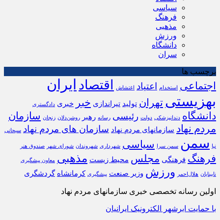
سیاسی
فرهنگ
مذهبی
ورزش
دانشگاه
سران
برچسب ها
ایران
اقتصاد
اجتماعی
اعتیاد
استخدام
اغتشاش
بهزیستی
تهران
خبر
تولید
تیراندازی
خبری
دادگستری
دانشگاه
سازمان
رئیسی
رهبر
دندانپزشکی
دولت
رسانه
روشن‌دلان
زنجان
مردم نهاد
سازمان های مردم نهاد
سازمانهای مردم نهاد
سبحانی
سمن
سیاسی
نیا
سمن سرا
شهرداری
شهروندان
شورای شهر
صندوق هنر
مذهبی
فرهنگ
مجلس
فرهنگی
محیط زیست
معاون پیشگیری
ورزش
وزیر صنعت
کرمانشاه
گردشگری
نابینایان
هلال‌احمر
پیشگیری
اولین رسانه تخصصی خبری سازمانهای مردم نهاد
با حمایت ابرشهر الکترونیک ایرانیان