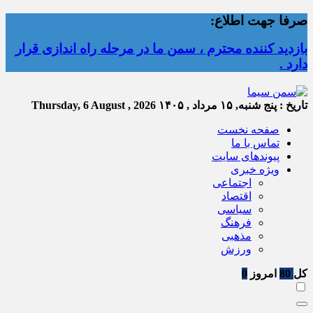
صرفا جهت اطلاع:
بازدید کننده محترم ، سمن ما در مرحله راه اندازی قرار
دارد .
تاریخ :
پنج شنبه, ۱۵ مرداد , ۱۴۰۵
Thursday, 6 August , 2026
صفحه نخست
تماس با ما
پیوندهای سایت
ویژه خبری
اجتماعی
اقتصاد
سیاسی
فرهنگ
مذهبی
ورزش
کل
80
امروز
0