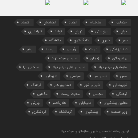
اجتماعی
استخدام
اعتیاد
اغتشاش
اقتصاد
ایران
بهزیستی
تهران
تولید
تیراندازی
خبر
خبری
دادگستری
دانشگاه
دندانپزشکی
دولت
رئیسی
رسانه
رهبر
روشن‌دلان
زنجان
سازمان مردم نهاد
سازمانهای مردم نهاد
سازمان های مردم نهاد
سبحانی نیا
سمن
سمن سرا
سیاسی
شهرداری
شهروندان
شورای شهر
صندوق هنر
فرهنگ
فرهنگی
مجلس
محیط زیست
مذهبی
معاون پیشگیری
نابینایان
هلال‌احمر
ورزش
وزیر صنعت
پیشگیری
کرمانشاه
گردشگری
اولین رسانه تخصصی خبری سازمانهای مردم نهاد