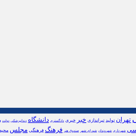
تهران
خبر
دانشگاه
ر
تولید
تیراندازی
خبری
دادگستری
دندانپزشکی
دولت
سی
فرهنگ
مجلس
فرهنگی
محیط
شهرداری
شهروندان
شورای شهر
صندوق هنر