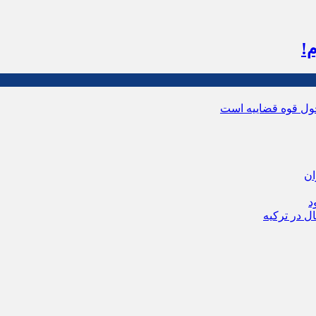
!
ول قوه قضاییه است
ان
د