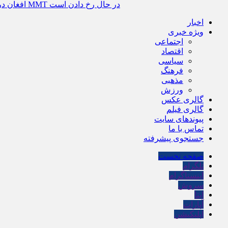
فاجعه‌ای که در برخی مراکز ترک اعتیاد MMT در حال رخ دادن است
افغان در
اخبار
ویژه خبری
اجتماعی
اقتصاد
سیاسی
فرهنگ
مذهبی
ورزش
گالری عکس
گالری فیلم
پیوندهای سایت
تماس با ما
جستجوی پیشرفته
صفحه نخست
تلگرام
اینستاگرام
سروش
ایتا
آپارات
اپلیکیشن