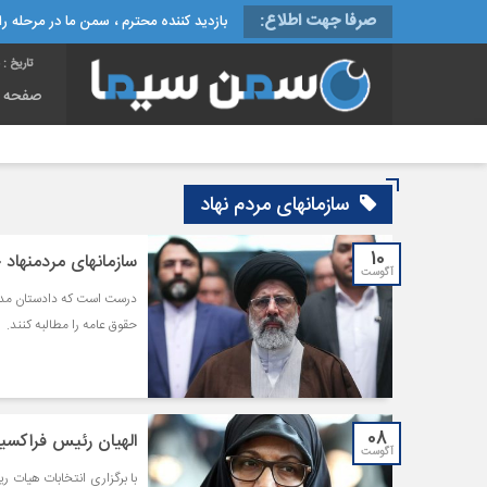
صرفا جهت اطلاع:
بازدید کننده محترم ، سمن ما در مرحله راه
تاریخ :
جمع
صفحه 
سازمانهای مردم نهاد
10
سازمان‎های مردم‎نهاد حقوق عامه را مطالبه کنند
آگوست
درست است که دادستان مدعی‌
حقوق عامه را مطالبه کنند.
08
الهیان رئیس فراکسی
آگوست
با برگزاری انتخابات هیات ر