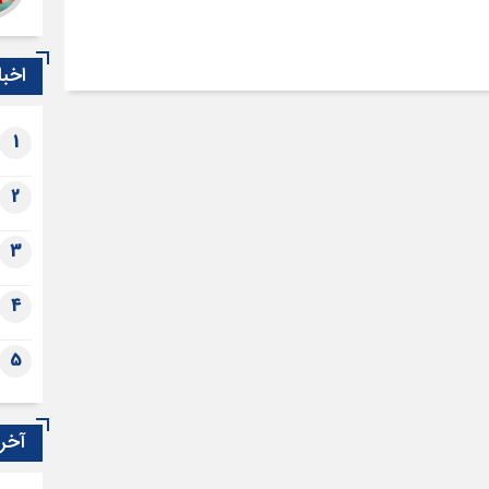
اخبا
1
2
3
4
5
آخری