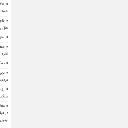
هستند
حال ر
سازمان‎های مردم‎نهاد حقو
امض
اداره 
نام
دین
مردم‌
پل‌
سنگین
معا
در فی
تبدیل