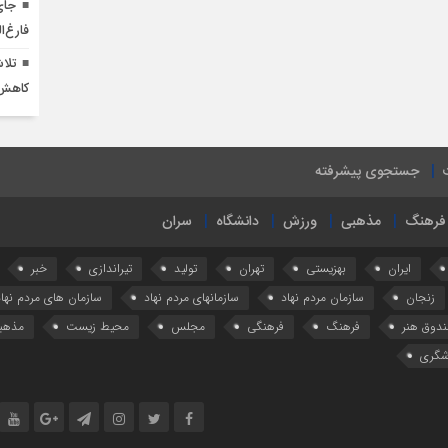
جای
فارغ‌ا
تلا
کاهش 
جستجوی پیشرفته
فرهنگ
مذهبی
ورزش
دانشگاه
سران
ایران
بهزیستی
تهران
تولید
تیراندازی
خبر
زنجان
سازمان مردم نهاد
سازمانهای مردم نهاد
سازمان های مردم نهاد
دوق هنر
فرهنگ
فرهنگی
مجلس
محیط زیست
مذهب
شگری