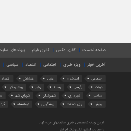
صفحه نخست
گالری عکس
گالری فیلم
پیوندهای سایت
آخرین اخبار
ویژه خبری
اجتماعی
اقتصاد
سیاسی
اجتماعی
استخدام
اعتیاد
اغتشاش
اقتصاد
دولت
رئیسی
رسانه
رهبر
روشن‌دلان
سیاسی
شهرداری
شهروندان
شورای شهر
صن
ورزش
وزیر صنعت
پیشگیری
کرمانشاه
گرد
اولین رسانه تخصصی خبری سازمانهای مردم نهاد
با حمایت ابرشهر الکترونیک ایرانیان