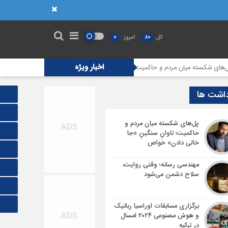
کل
80
امروز
0
اخبار ویژه
کسته میان مردم و حاکمیت؛ تاوانِ سنگینِ «جا خالی دادن» خواص
مهندسی رسان
داشت ها
پل‌های شکسته میان مردم و
حاکمیت؛ تاوانِ سنگینِ «جا
خالی دادن» خواص
مهندسی رسانه؛ وقتی روایت،
سلاح دشمن می‌شود
برگزاری مسابقات اوراسیا رباتیک
و هوش مصنوعی ۲۰۲۴ امسال
در ترکیه