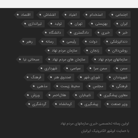
اجتماعی
استخدام
اعتیاد
اغتشاش
اقتصاد
ایران
بهزیستی
تهران
تولید
تیراندازی
خبر
خبری
دادگستری
دانشگاه
دندانپزشکی
دولت
رئیسی
رسانه
رهبر
روشن‌دلان
زنجان
سازمان مردم نهاد
سازمانهای مردم نهاد
سازمان های مردم نهاد
سبحانی نیا
سمن
سمن سرا
سیاسی
شهرداری
شهروندان
شورای شهر
صندوق هنر
فرهنگ
فرهنگی
مجلس
محیط زیست
مذهبی
معاون پیشگیری
نابینایان
هلال‌احمر
ورزش
وزیر صنعت
پیشگیری
کرمانشاه
گردشگری
اولین رسانه تخصصی خبری سازمانهای مردم نهاد
با حمایت ابرشهر الکترونیک ایرانیان