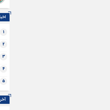
اخبا
1
2
3
4
5
آخری