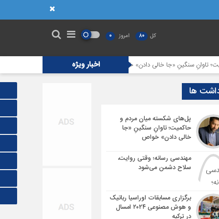
کل
80
امروز
0
اخبار ویژه
وانِ سنگینِ «جا خالی دادن» خواص
مهندسی رسانه؛ وقتی روایت، سلاح دشمن م
داشت ها
پل‌های شکسته میان مردم و
حاکمیت؛ تاوانِ سنگینِ «جا
خالی دادن» خواص
مهندسی رسانه؛ وقتی روایت،
سلاح دشمن می‌شود
برگزاری مسابقات اوراسیا رباتیک
و هوش مصنوعی ۲۰۲۴ امسال
در ترکیه