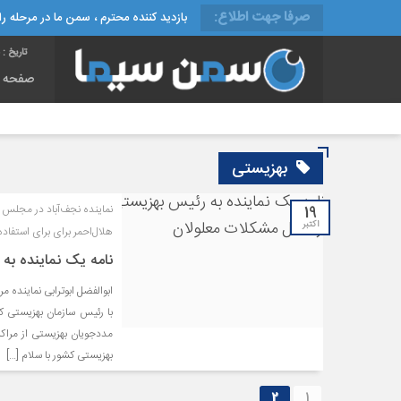
صرفا جهت اطلاع:
بازدید کننده محترم ، سمن ما در مرحله راه
تاریخ :
جمع
صفحه 
بهزیستی
19
نماینده نجف‌آباد در مجلس از
اکتبر
هلال‌احمر برای برای استفاده
نامه یک نماینده به
ابوالفضل ابوترابی نماینده م
با رئیس سازمان بهزیستی کشو
مددجویان بهزیستی از مراکز
بهزیستی کشور با سلام […]
2
1