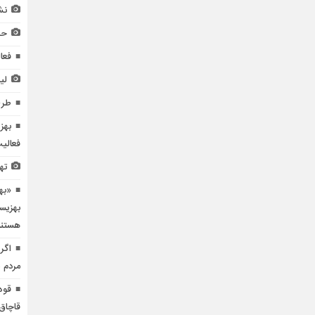
نش
حض
فعالیت ۴۷۵ سازمان
لی
طرح
بهز
فعالی
ته
«به
بهزیس
هستند
اگر 
مردم 
قوه
قاچاق 