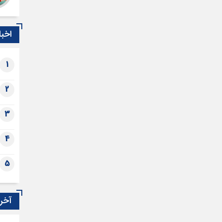
اخبا
1
2
3
4
5
آخری