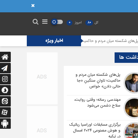
کل
80
امروز
0
اخبار ویژه
شکسته میان مردم و حاکمیت؛ تاوانِ سنگینِ «جا خالی دادن» خواص
مهندسی رسا
داشت ها
پل‌های شکسته میان مردم و
حاکمیت؛ تاوانِ سنگینِ «جا
خالی دادن» خواص
مهندسی رسانه؛ وقتی روایت،
سلاح دشمن می‌شود
برگزاری مسابقات اوراسیا رباتیک
و هوش مصنوعی ۲۰۲۴ امسال
در ترکیه