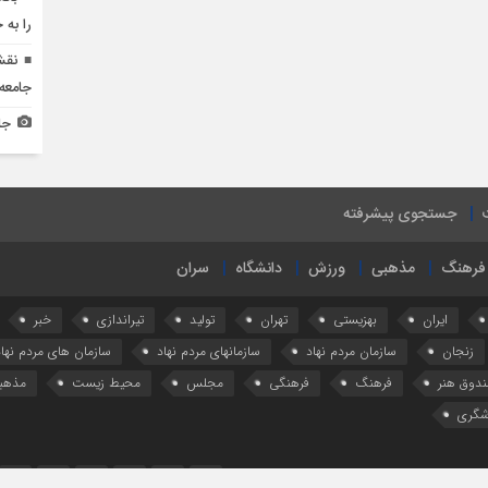
را به 
نقش
جامعه 
جل
جستجوی پیشرفته
فرهنگ
مذهبی
ورزش
دانشگاه
سران
ایران
بهزیستی
تهران
تولید
تیراندازی
خبر
زنجان
سازمان مردم نهاد
سازمانهای مردم نهاد
سازمان های مردم نهاد
دوق هنر
فرهنگ
فرهنگی
مجلس
محیط زیست
مذهب
شگری