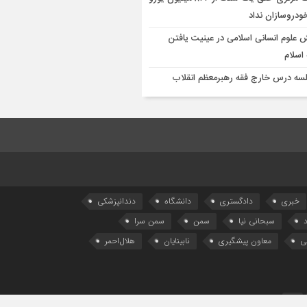
خودروسازان نداد
 علوم انسانی اسلامی در عینیت یافتن
اسلام
سه درس خارج فقه رهبرمعظم انقلاب
خبری
دادگستری
دانشگاه
دندانپزشکی
سبحانی نیا
سمن
سمن سرا
ی
معاون پیشگیری
نابینایان
هلال‌احمر