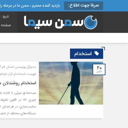
صرفا جهت اطلاع:
بازدید کننده محترم ، سمن ما در مرحله راه
تاریخ :
جمع
صفحه 
استخدام
20
مدیرکل بهزیستی استان قم گف
اکتبر
فهرست استخدام قرار خواهن
استخدام روشندلان م
سیدصادق میرئی با اشاره 
چیزی که در قانون تعریف
مناسب‌سازی در هر استان اس
دستگاه‌های مختلف از اعضا