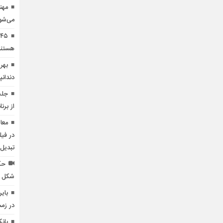
مهن
می‌شو
هستند
دندانپ
جلب
از برن
معا
در فی
تبدیل
حک
شکل خل
بای
در زم