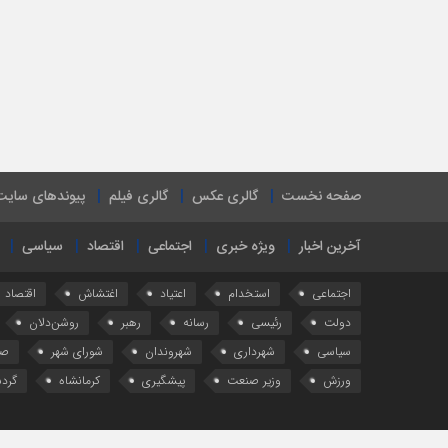
صفحه نخست
گالری عکس
گالری فیلم
پیوندهای سایت
آخرین اخبار
ویژه خبری
اجتماعی
اقتصاد
سیاسی
اجتماعی
استخدام
اعتیاد
اغتشاش
اقتصاد
دولت
رئیسی
رسانه
رهبر
روشن‌دلان
سیاسی
شهرداری
شهروندان
شورای شهر
صن
ورزش
وزیر صنعت
پیشگیری
کرمانشاه
گرد
اولین رسانه تخصصی خبری سازمانهای مردم نهاد