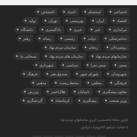
اجتماعی
استخدام
اعتیاد
اغتشاش
اقتصاد
ایران
بهزیستی
تهران
تولید
تیراندازی
خبر
خبری
دادگستری
دانشگاه
دندانپزشکی
دولت
رئیسی
رسانه
رهبر
روشن‌دلان
زنجان
سازمان مردم نهاد
سازمانهای مردم نهاد
سازمان های مردم نهاد
سبحانی نیا
سمن
سمن سرا
سیاسی
شهرداری
شهروندان
شورای شهر
صندوق هنر
فرهنگ
فرهنگی
مجلس
محیط زیست
مذهبی
معاون پیشگیری
نابینایان
هلال‌احمر
ورزش
وزیر صنعت
پیشگیری
کرمانشاه
گردشگری
اولین رسانه تخصصی خبری سازمانهای مردم نهاد
با حمایت ابرشهر الکترونیک ایرانیان