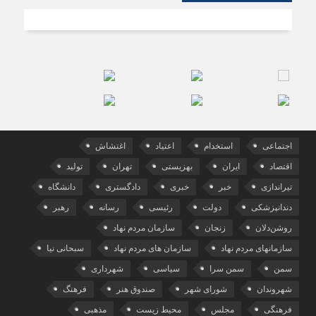
اجتماعی
استخدام
اعتیاد
اغتشاش
اقتصاد
ایران
بهزیستی
تهران
تولید
تیراندازی
خبر
خبری
دادگستری
دانشگاه
دندانپزشکی
دولت
رئیسی
رسانه
رهبر
روشن‌دلان
زنجان
سازمان مردم نهاد
سازمانهای مردم نهاد
سازمان های مردم نهاد
سبحانی نیا
سمن
سمن سرا
سیاسی
شهرداری
شهروندان
شورای شهر
صندوق هنر
فرهنگ
فرهنگی
مجلس
محیط زیست
مذهبی